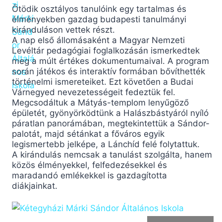
Ötödik osztályos tanulóink egy tartalmas és
élményekben gazdag budapesti tanulmányi
kiránduláson vettek részt.
A nap első állomásaként a Magyar Nemzeti
Levéltár pedagógiai foglalkozásán ismerkedtek
meg a múlt értékes dokumentumaival. A program
során játékos és interaktív formában bővíthették
történelmi ismereteiket. Ezt követően a Budai
Várnegyed nevezetességeit fedeztük fel.
Megcsodáltuk a Mátyás-templom lenyűgöző
épületét, gyönyörködtünk a Halászbástyáról nyíló
páratlan panorámában, megtekintettük a Sándor-
palotát, majd sétánkat a főváros egyik
legismertebb jelképe, a Lánchíd felé folytattuk.
A kirándulás nemcsak a tanulást szolgálta, hanem
közös élményekkel, felfedezésekkel és
maradandó emlékekkel is gazdagította
diákjainkat.