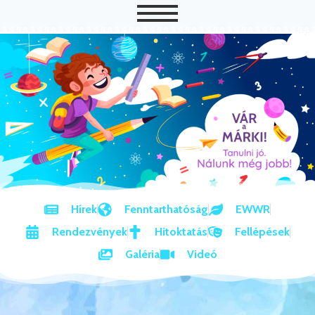
Hírek
Fenntarthatóság
EWWR
Rendezvények
Hitoktatás
Fellépések
Galéria
Videó