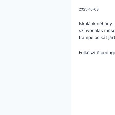
2025-10-03
Iskolánk néhány 
színvonalas műso
trampelpolkát já
Felkészítő pedag