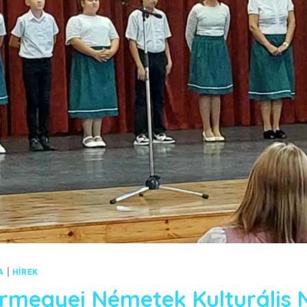
A
|
HÍREK
rmegyei Németek Kulturális 