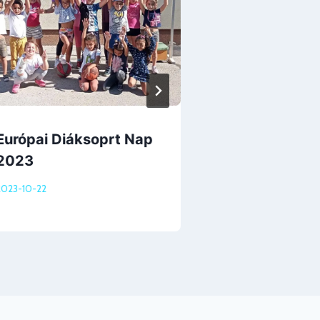
Európai
Hulladékcsö
Európai Diáksoprt Nap
Hét 2021 – 
2023
2021-11-26
2023-10-22