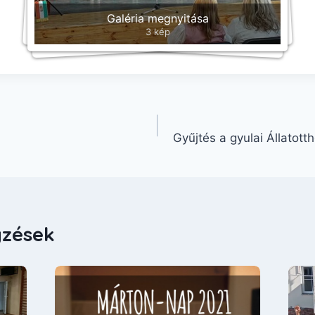
Galéria megnyitása
3 kép
Gyűjtés a gyulai Állatott
yzések