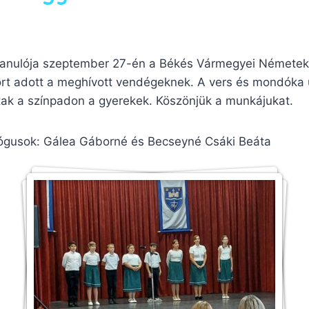
tanulója szeptember 27-én a Békés Vármegyei Németek 
rt adott a meghívott vendégeknek. A vers és mondóka 
rtak a színpadon a gyerekek. Köszönjük a munkájukat.
ógusok: Gálea Gáborné és Becseyné Csáki Beáta