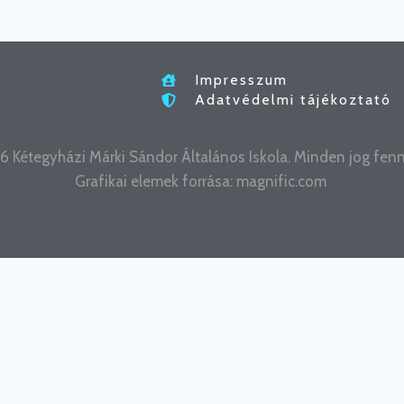
Impresszum
Adatvédelmi tájékoztató
 Kétegyházi Márki Sándor Általános Iskola. Minden jog fenn
Grafikai elemek forrása:
magnific.com