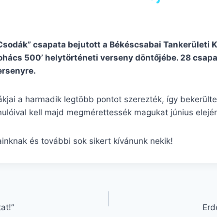
Csodák” csapata bejutott a Békéscsabai Tankerületi K
hács 500’ helytörténeti verseny döntőjébe. 28 csapa
ersenyre.
iákjai a harmadik legtöbb pontot szerezték, így bekerült
nulóival kell majd megmérettessék magukat június elejé
ainknak és további sok sikert kívánunk nekik!
at!”
Erd