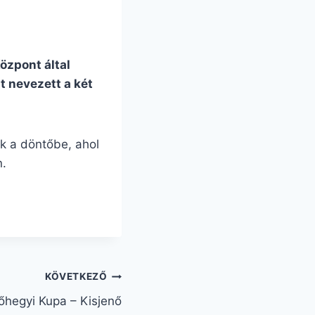
özpont által
t nevezett a két
ek a döntőbe, ahol
n.
KÖVETKEZŐ
őhegyi Kupa – Kisjenő