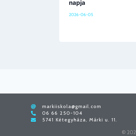
dák
napja
2026-06-05
markiiskola@gmail.com
06 66 250-104
5741 Kétegyháza, Márki u. 11.
© 2026