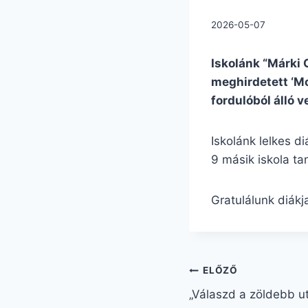
2026-05-07
Iskolánk “Márki 
meghirdetett ‘Mo
fordulóból álló v
Iskolánk lelkes d
9 másik iskola ta
Gratulálunk diákj
ELŐZŐ
„Válaszd a zöldebb ut