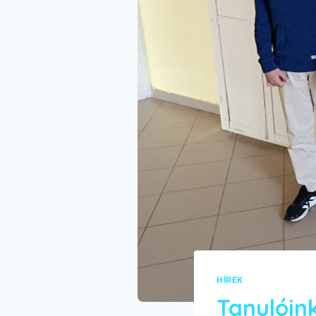
HÍREK
Tanulóin