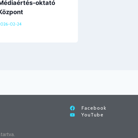
Médiaértés-oktató
Központ
2026-02-24
Facebook
YouTube
tartva.