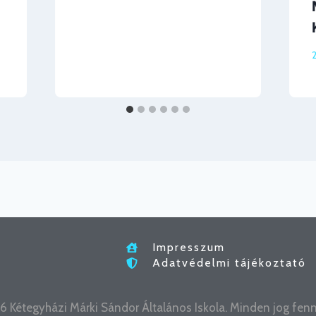
Impresszum
Adatvédelmi tájékoztató
 Kétegyházi Márki Sándor Általános Iskola. Minden jog fenn