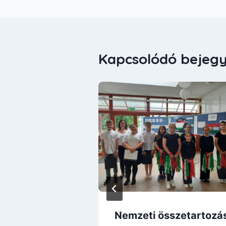
Kapcsolódó bejeg
t értek el a
Nemzeti összetartozá