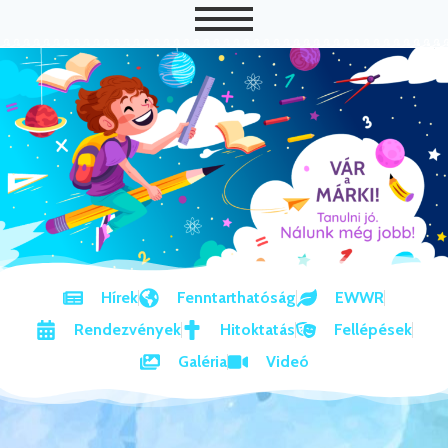
Hírek
Fenntarthatóság
EWWR
Rendezvények
Hitoktatás
Fellépések
Galéria
Videó