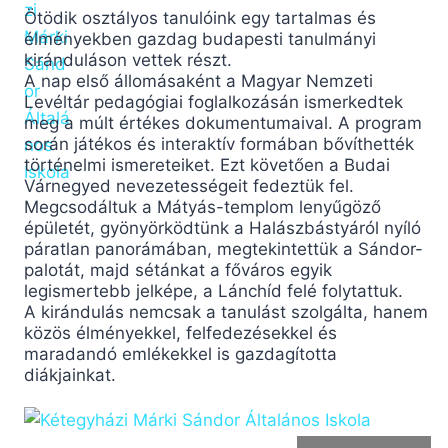
Ötödik osztályos tanulóink egy tartalmas és
élményekben gazdag budapesti tanulmányi
kiránduláson vettek részt.
A nap első állomásaként a Magyar Nemzeti
Levéltár pedagógiai foglalkozásán ismerkedtek
meg a múlt értékes dokumentumaival. A program
során játékos és interaktív formában bővíthették
történelmi ismereteiket. Ezt követően a Budai
Várnegyed nevezetességeit fedeztük fel.
Megcsodáltuk a Mátyás-templom lenyűgöző
épületét, gyönyörködtünk a Halászbástyáról nyíló
páratlan panorámában, megtekintettük a Sándor-
palotát, majd sétánkat a főváros egyik
legismertebb jelképe, a Lánchíd felé folytattuk.
A kirándulás nemcsak a tanulást szolgálta, hanem
közös élményekkel, felfedezésekkel és
maradandó emlékekkel is gazdagította
diákjainkat.