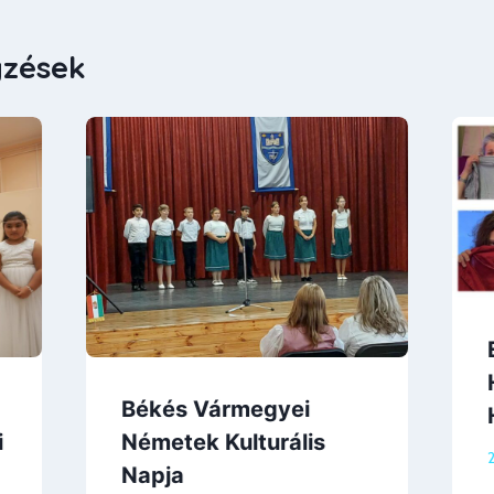
yzések
Békés Vármegyei
i
Németek Kulturális
2
Napja