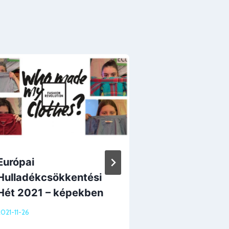
Európai
Magyar Kult
Hulladékcsökkentési
Hét 2021 – képekben
2026-01-24
021-11-26