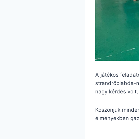
A játékos feladat
strandröplabda-m
nagy kérdés volt,
Köszönjük minden 
élményekben gaz