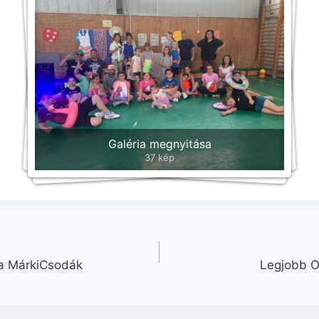
Galéria megnyitása
37 kép
l a MárkiCsodák
Legjobb O