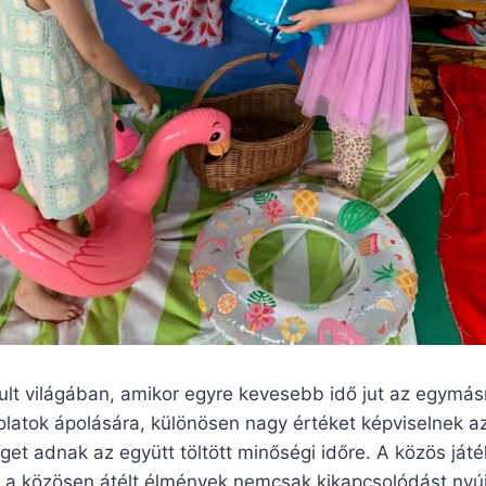
ult világában, amikor egyre kevesebb idő jut az egymásr
latok ápolására, különösen nagy értéket képviselnek a
et adnak az együtt töltött minőségi időre. A közös játé
 a közösen átélt élmények nemcsak kikapcsolódást nyú