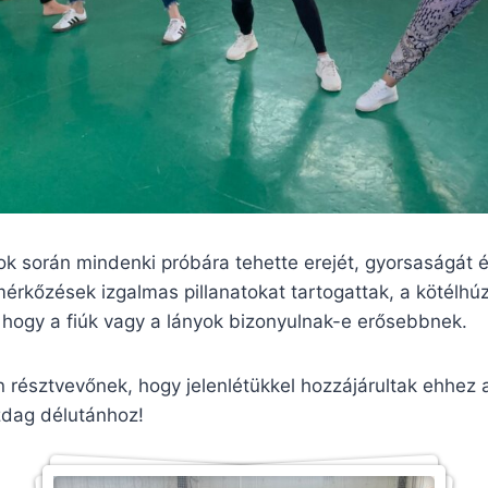
ok során mindenki próbára tehette erejét, gyorsaságát 
érkőzések izgalmas pillanatokat tartogattak, a kötélh
 hogy a fiúk vagy a lányok bizonyulnak-e erősebbnek.
résztvevőnek, hogy jelenlétükkel hozzájárultak ehhez a
dag délutánhoz!