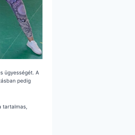
és ügyességét. A
úzásban pedig
 tartalmas,