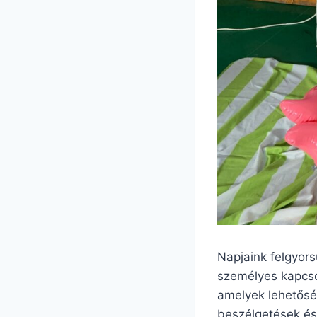
Napjaink felgyors
személyes kapcso
amelyek lehetőség
beszélgetések és