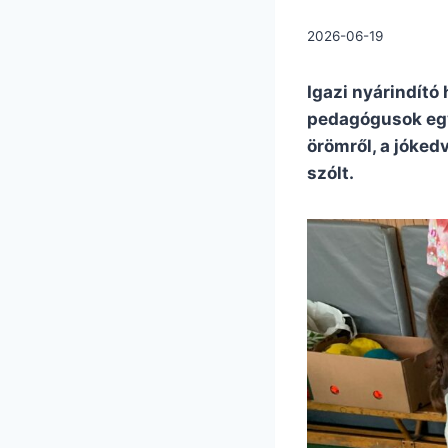
2026-06-19
Igazi nyárindító
pedagógusok együ
örömről, a jóked
szólt.