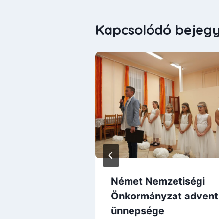
Kapcsolódó bejeg
 zöldebb
Német Nemzetiségi
Önkormányzat advent
ünnepsége