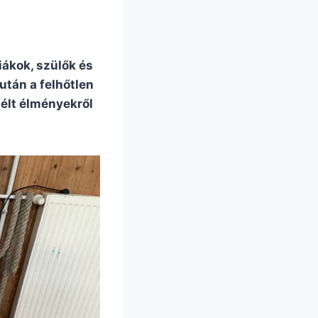
iákok, szülők és
után a felhőtlen
gélt élményekről