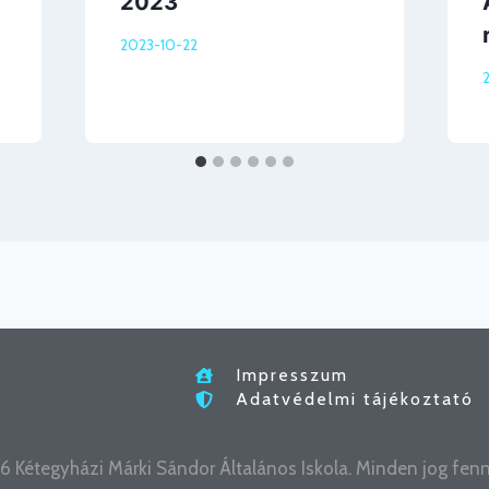
2023
2023-10-22
Impresszum
Adatvédelmi tájékoztató
 Kétegyházi Márki Sándor Általános Iskola. Minden jog fenn