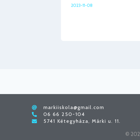
jében
2023-11-08
markiiskola@gmail.com
06 66 250-104
5741 Kétegyháza, Márki u. 11.
© 2026