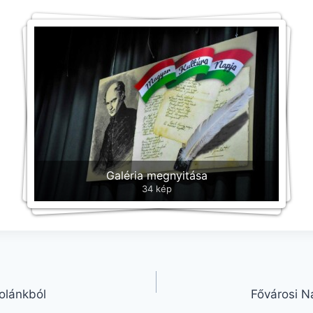
Galéria megnyitása
34 kép
kolánkból
Fővárosi N