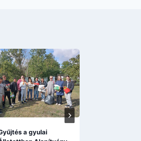
Gyűjtés a gyulai
Mozogjunk E