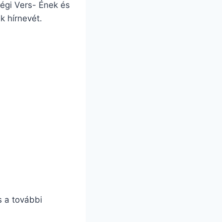
égi Vers- Ének és
k hírnevét.
s a további