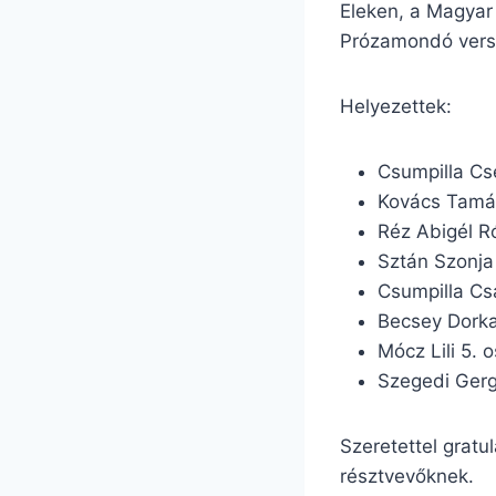
Eleken, a Magyar
Prózamondó versen
Helyezettek:
Csumpilla Cse
Kovács Tamás 
Réz Abigél Ró
Sztán Szonja 
Csumpilla Csa
Becsey Dorka 
Mócz Lili 5. o
Szegedi Gergő
Szeretettel gratu
résztvevőknek.