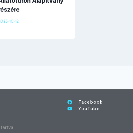
Állatotthon Alapítvány
Christmas P
részére
2025-12-17
2025-10-12
Facebook
YouTube
tartva.