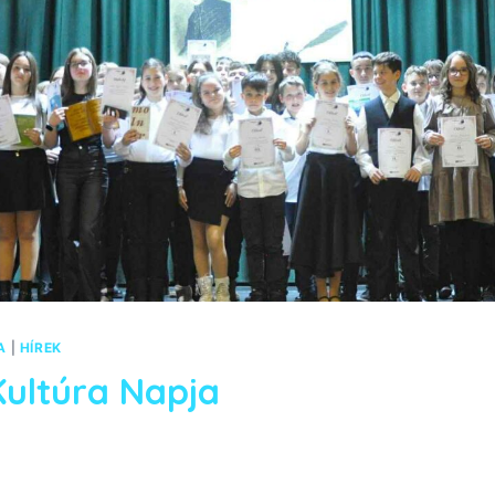
A
|
HÍREK
ultúra Napja