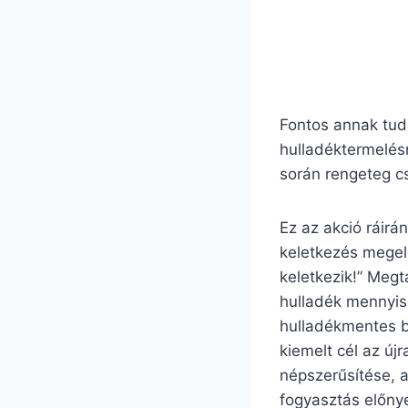
Fontos annak tud
hulladéktermelésr
során rengeteg c
Ez az akció ráirá
keletkezés megel
keletkezik!” Megt
hulladék mennyisé
hulladékmentes b
kiemelt cél az ú
népszerűsítése, 
fogyasztás előny