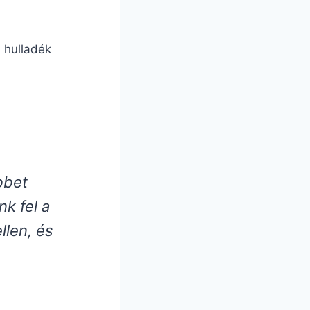
 hulladék
bbet
k fel a
llen, és