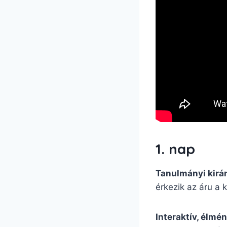
1. nap
Tanulmányi kirán
érkezik az áru a
Interaktív, élmé