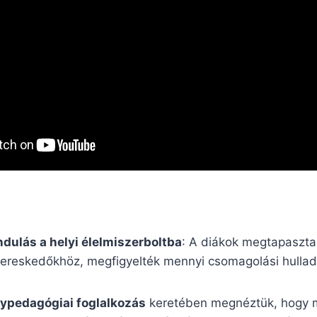
dulás a helyi élelmiszerboltba
: A diákok megtapaszta
 kereskedőkhöz, megfigyelték mennyi csomagolási hullad
nypedagógiai foglalkozás
keretében megnéztük, hogy m