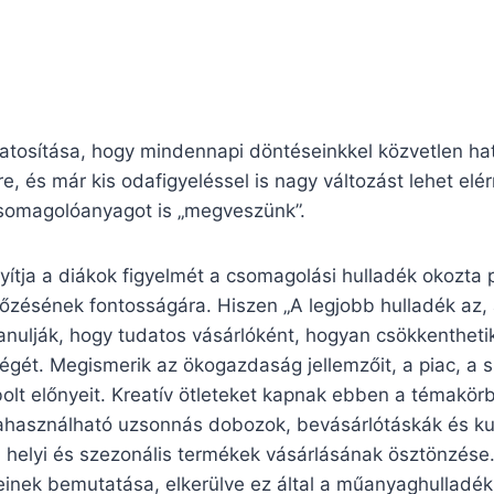
atosítása, hogy mindennapi döntéseinkkel közvetlen ha
e, és már kis odafigyeléssel is nagy változást lehet elér
somagolóanyagot is „megveszünk”.
nyítja a diákok figyelmét a csomagolási hulladék okozta
őzésének fontosságára. Hiszen „A legjobb hulladék az,
anulják, hogy tudatos vásárlóként, hogyan csökkentheti
gét. Megismerik az ökogazdaság jellemzőit, a piac, a s
olt előnyeit. Kreatív ötleteket kapnak ebben a témakör
jrahasználható uzsonnás dobozok, bevásárlótáskák és k
a helyi és szezonális termékek vásárlásának ösztönzése
einek bemutatása, elkerülve ez által a műanyaghulladék