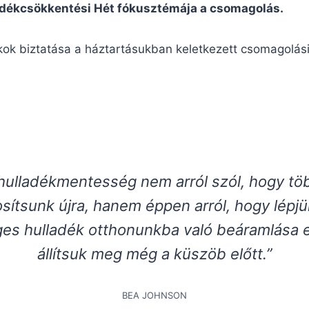
adékcsökkentési Hét fókusztémája a csomagolás.
ok biztatása a háztartásukban keletkezett csomagolási
 hulladékmentesség nem arról szól, hogy tö
sítsunk újra, hanem éppen arról, hogy lépjün
ges hulladék otthonunkba való beáramlása e
állítsuk meg még a küszöb előtt.”
BEA JOHNSON