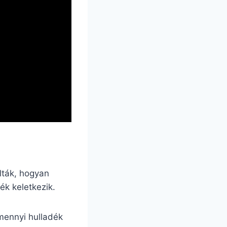
lták, hogyan
ék keletkezik.
ennyi hulladék