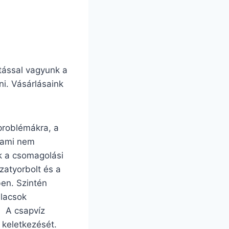
tással vagyunk a
ni. Vásárlásaink
 problémákra, a
 ami nem
k a csomagolási
zatyorbolt és a
ben. Szintén
ulacsok
. A csapvíz
 keletkezését.