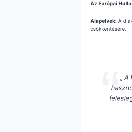
Az Európai Hull
Alapelvek:
A diák
csökkentésére.
„ A
haszno
felesle