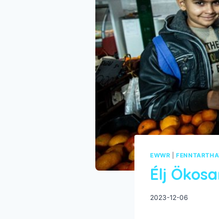
EWWR
|
FENNTARTH
Élj Ökosa
2023-12-06